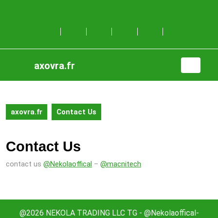
Skip
to
content
Skip
to
content
axovra.fr
Open
Button
axovra.fr
Contact Us
Contact Us
contact us
@Nekolaoffical
–
@macnitech
@2026 NEKOLA TRADING LLC TG - @Nekolaoffical-