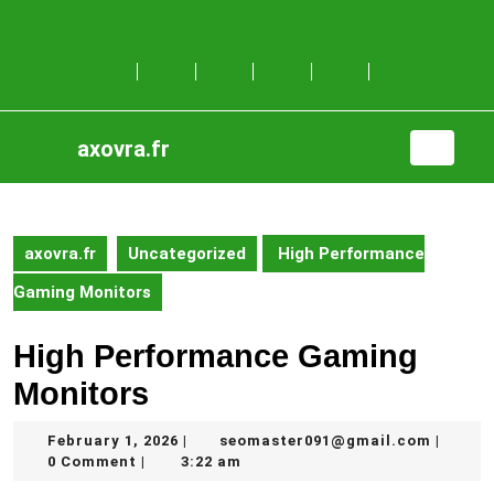
Skip
to
content
Skip
to
content
axovra.fr
Open
Button
axovra.fr
Uncategorized
High Performance
Gaming Monitors
High Performance Gaming
Monitors
February
seomas
February 1, 2026
seomaster091@gmail.com
|
|
1,
0 Comment
3:22 am
|
2026