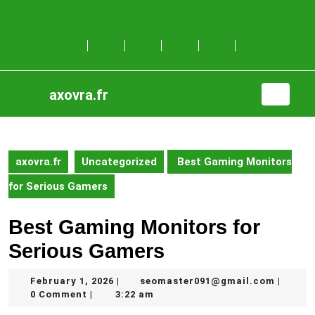
Skip
to
content
Skip
to
content
axovra.fr
Open
Button
axovra.fr
Uncategorized
Best Gaming Monitors
for Serious Gamers
Best Gaming Monitors for
Serious Gamers
February
seomas
February 1, 2026
seomaster091@gmail.com
|
|
1,
0 Comment
3:22 am
|
2026